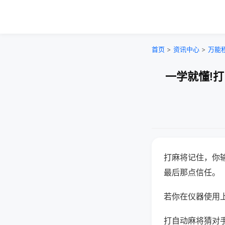
首页
>
资讯中心
>
万能
一学就懂!
打麻将记住，你
最后那点信任。
若你在仪器使用上
打自动麻将猜对