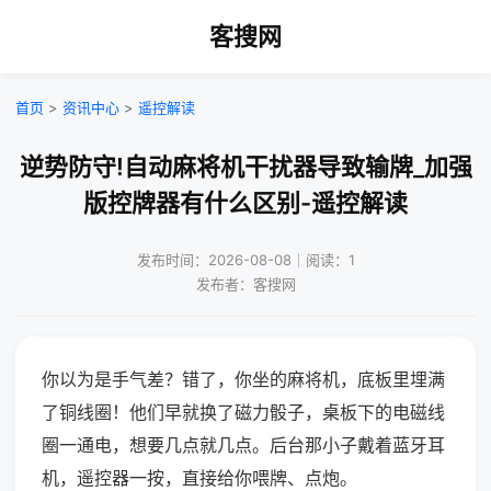
客搜网
首页
>
资讯中心
>
遥控解读
逆势防守!自动麻将机干扰器导致输牌_加强
版控牌器有什么区别-遥控解读
发布时间：2026-08-08｜阅读：1
发布者：客搜网
你以为是手气差？错了，你坐的麻将机，底板里埋满
了铜线圈！他们早就换了磁力骰子，桌板下的电磁线
圈一通电，想要几点就几点。后台那小子戴着蓝牙耳
机，遥控器一按，直接给你喂牌、点炮。