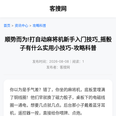
客搜网
首页
>
资讯中心
>
攻略科普
顺势而为!打自动麻将机新手入门技巧_摇骰
子有什么实用小技巧-攻略科普
发布时间：2026-08-08｜阅读：1
发布者：客搜网
你以为是手气差？错了，你坐的麻将机，底板里埋满
了铜线圈！他们早就换了磁力骰子，桌板下的电磁线
圈一通电，想要几点就几点。后台那小子戴着蓝牙耳
机，遥控器一按，直接给你喂牌、点炮。