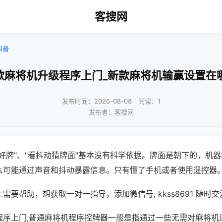
客搜网
科普
款麻将机升级程序上门_新款麻将机输赢设置在
发布时间：2026-08-08｜阅读：1
发布者：客搜网
好牌"、"看抖动猜牌面"基本没有科学依据。牌面是朝下的，机
么可能通过声音和抖动暴露信息。只有懂了手机或者使用遥控器
需要帮助，想获取一对一指导，添加微信号; kkss8691 随时交
程序上门;普通麻将机程序控牌器一般是指通过一些无需对麻将机