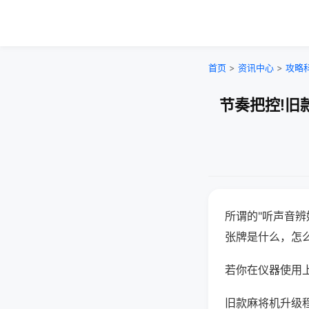
首页
>
资讯中心
>
攻略
节奏把控!旧
所谓的"听声音辨
张牌是什么，怎
若你在仪器使用上
旧款麻将机升级