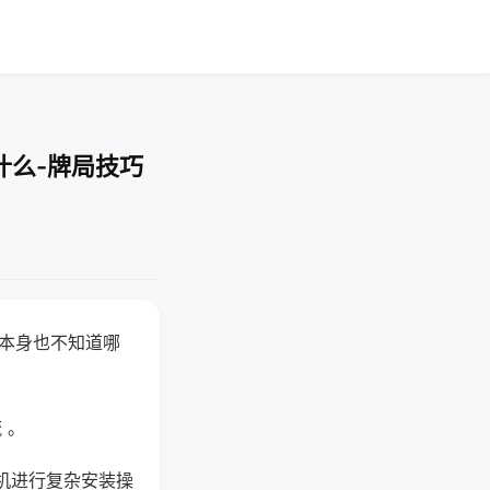
什么-牌局技巧
器本身也不知道哪
。
 。
机进行复杂安装操