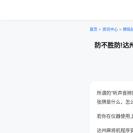
首页
>
资讯中心
>
牌局
防不胜防!达
所谓的"听声音辨
张牌是什么，怎
若你在仪器使用上
达州麻将机程序