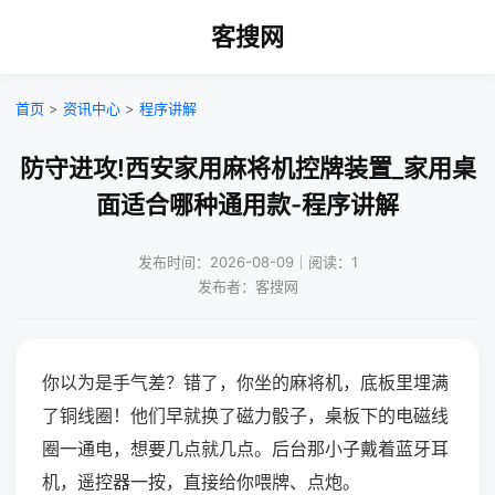
客搜网
首页
>
资讯中心
>
程序讲解
防守进攻!西安家用麻将机控牌装置_家用桌
面适合哪种通用款-程序讲解
发布时间：2026-08-09｜阅读：1
发布者：客搜网
你以为是手气差？错了，你坐的麻将机，底板里埋满
了铜线圈！他们早就换了磁力骰子，桌板下的电磁线
圈一通电，想要几点就几点。后台那小子戴着蓝牙耳
机，遥控器一按，直接给你喂牌、点炮。