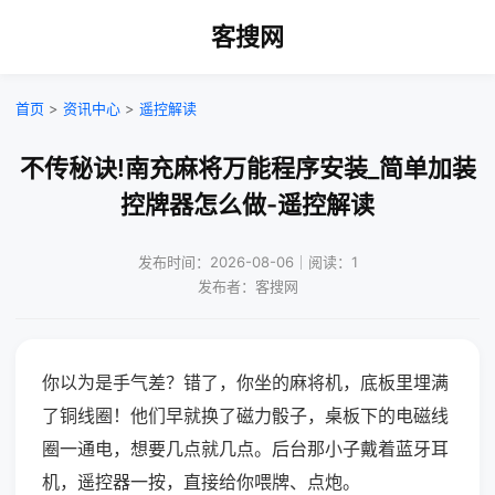
客搜网
首页
>
资讯中心
>
遥控解读
不传秘诀!南充麻将万能程序安装_简单加装
控牌器怎么做-遥控解读
发布时间：2026-08-06｜阅读：1
发布者：客搜网
你以为是手气差？错了，你坐的麻将机，底板里埋满
了铜线圈！他们早就换了磁力骰子，桌板下的电磁线
圈一通电，想要几点就几点。后台那小子戴着蓝牙耳
机，遥控器一按，直接给你喂牌、点炮。