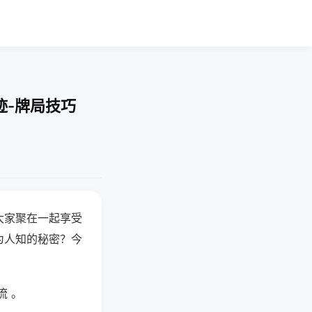
迹-牌局技巧
大家聚在一起享受
为人知的秘密？今
流 。