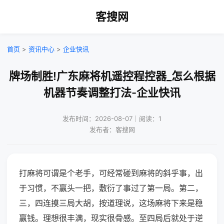
客搜网
首页
>
资讯中心
>
企业快讯
牌场制胜!广东麻将机遥控程控器_怎么根据
机器节奏调整打法-企业快讯
发布时间：2026-08-07｜阅读：1
发布者：客搜网
打麻将可谓是个老手，可经常碰到麻将的斜乎事，出
于习惯，不赢头一把，敷衍了事过了第一局。第二，
三，四连摸三局大胡，按道理说，这场麻将下来是稳
赢钱。理想很丰满，现实很骨感。至四局后就处于逆