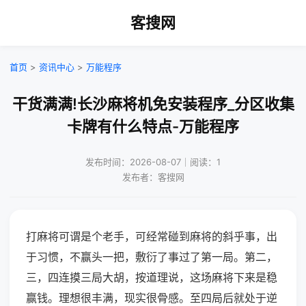
客搜网
首页
>
资讯中心
>
万能程序
干货满满!长沙麻将机免安装程序_分区收集
卡牌有什么特点-万能程序
发布时间：2026-08-07｜阅读：1
发布者：客搜网
打麻将可谓是个老手，可经常碰到麻将的斜乎事，出
于习惯，不赢头一把，敷衍了事过了第一局。第二，
三，四连摸三局大胡，按道理说，这场麻将下来是稳
赢钱。理想很丰满，现实很骨感。至四局后就处于逆