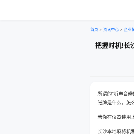
首页
>
资讯中心
>
企业
把握时机!长
所谓的"听声音辨
张牌是什么，怎
若你在仪器使用上
长沙本地麻将机