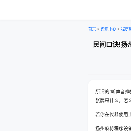
首页
>
资讯中心
>
程序
民间口诀!扬
所谓的"听声音辨
张牌是什么，怎
若你在仪器使用上
扬州麻将程序设