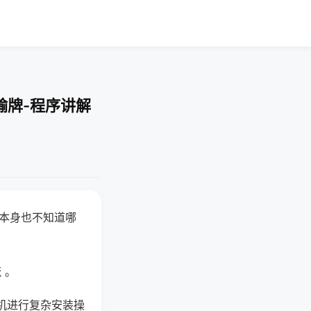
输牌-程序讲解
器本身也不知道哪
。
 。
机进行复杂安装操