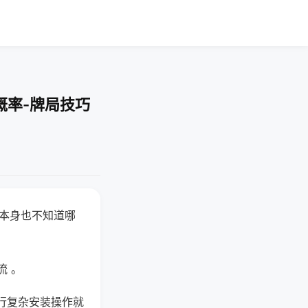
概率-牌局技巧
器本身也不知道哪
。
流 。
行复杂安装操作就