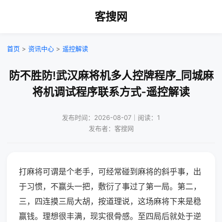
客搜网
首页
>
资讯中心
>
遥控解读
防不胜防!武汉麻将机多人控牌程序_同城麻
将机调试程序联系方式-遥控解读
发布时间：2026-08-07｜阅读：1
发布者：客搜网
打麻将可谓是个老手，可经常碰到麻将的斜乎事，出
于习惯，不赢头一把，敷衍了事过了第一局。第二，
三，四连摸三局大胡，按道理说，这场麻将下来是稳
赢钱。理想很丰满，现实很骨感。至四局后就处于逆