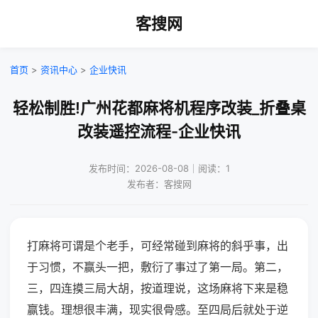
客搜网
首页
>
资讯中心
>
企业快讯
轻松制胜!广州花都麻将机程序改装_折叠桌
改装遥控流程-企业快讯
发布时间：2026-08-08｜阅读：1
发布者：客搜网
打麻将可谓是个老手，可经常碰到麻将的斜乎事，出
于习惯，不赢头一把，敷衍了事过了第一局。第二，
三，四连摸三局大胡，按道理说，这场麻将下来是稳
赢钱。理想很丰满，现实很骨感。至四局后就处于逆