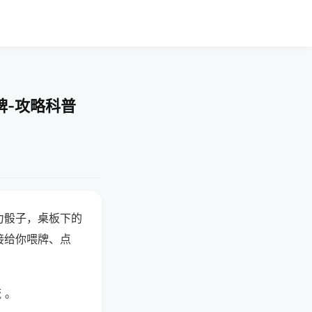
牌-攻略科普
力骰子，桌板下的
接给你喂牌、点
 。