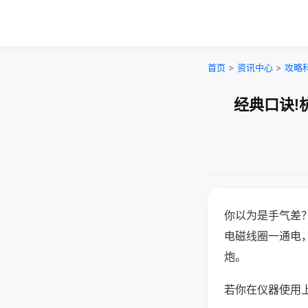
首页
>
资讯中心
>
攻略
经典口诀!
你以为是手气差
电磁线圈一通电
炮。
若你在仪器使用上