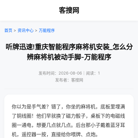
客搜网
首页
>
资讯中心
>
万能程序
听牌迅速!重庆智能程序麻将机安装_怎么分
辨麻将机被动手脚-万能程序
发布时间：2026-08-06｜阅读：1
发布者：客搜网
你以为是手气差？错了，你坐的麻将机，底板里埋满
了铜线圈！他们早就换了磁力骰子，桌板下的电磁线
圈一通电，想要几点就几点。后台那小子戴着蓝牙耳
机，遥控器一按，直接给你喂牌、点炮。