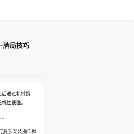
-牌局技巧
乱后通过机械搅
随机性很强。
 。
行复杂安装操作就