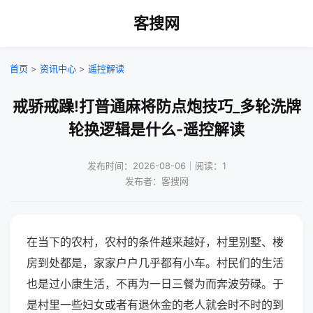
客搜网
首页
>
资讯中心
>
遥控解读
戒骄戒躁!打普通麻将防点炮技巧_多轮洗牌
轮换逻辑是什么-遥控解读
发布时间：2026-08-06｜阅读：1
发布者：客搜网
在当下的农村，农村的条件越来越好，村里别墅、楼
房到处都是，家家户户几乎都有小车。村民们的生活
也是过小康生活，不再为一日三餐为而奔波劳碌。于
是村里一些妇女或者有退休金的老人就会时不时的到