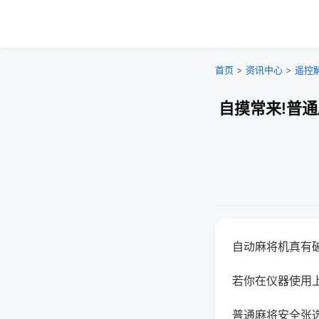
首页
>
资讯中心
>
遥控
自摸常来!普
自动麻将机真有
若你在仪器使用上
普通麻将安全张