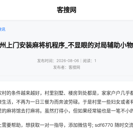
客搜网
快讯
达州上门安装麻将机程序_不显眼的对局辅助小物
发布时间：2026-08-06｜阅读：1
发布者：客搜网
农村的条件越来越好，村里别墅、楼房到处都是，家家户户几乎
康生活，不再为一日三餐为而奔波劳碌。于是村里一些妇女或者
里的麻将馆去打麻将。虽然打得小，但如果经常输也是一笔不小
需要帮助，想获取一对一指导，添加微信号; sdf6770 随时交流