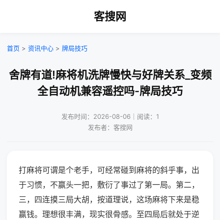
客搜网
首页
>
资讯中心
>
牌局技巧
舍牌有道!麻将机洗牌慢快与好牌关系_变频
全自动机兼容遥控吗-牌局技巧
发布时间：2026-08-06｜阅读：1
发布者：客搜网
打麻将可谓是个老手，可经常碰到麻将的斜乎事，出
于习惯，不赢头一把，敷衍了事过了第一局。第二，
三，四连摸三局大胡，按道理说，这场麻将下来是稳
赢钱。理想很丰满，现实很骨感。至四局后就处于逆