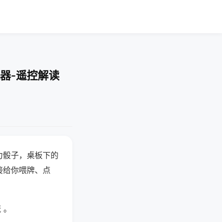
器-遥控解读
力骰子，桌板下的
接给你喂牌、点
 。