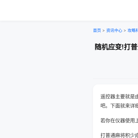
首页
>
资讯中心
>
攻略
随机应变!打
遥控器主要就是
吧。下面就来详
若你在仪器使用上
打普通麻将积少