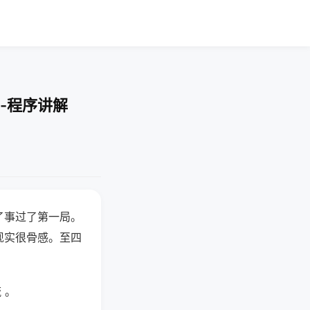
-程序讲解
了事过了第一局。
现实很骨感。至四
 。