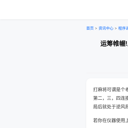
首页
>
资讯中心
>
程序
运筹帷幄
打麻将可谓是个
第二，三，四连
局后就处于逆风
若你在仪器使用上