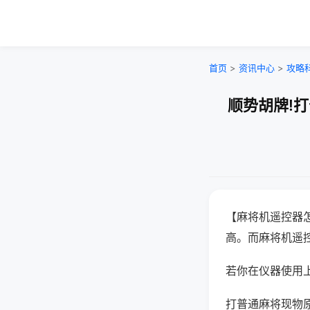
首页
>
资讯中心
>
攻略
顺势胡牌!
【麻将机遥控器
高。而麻将机遥
若你在仪器使用上
打普通麻将现物