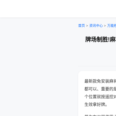
首页
>
资讯中心
>
万能
牌场制胜!
最新款免安装麻
都可以、重要的是
个位置就按遥控
生效拿好牌。