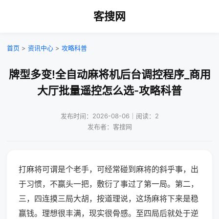
客搜网
首页
>
资讯中心
>
攻略科普
牌型多变!全自动麻将机后台调控程序_商用
大厅批量遥控怎么选-攻略科普
发布时间：2026-08-06｜阅读：2
发布者：客搜网
打麻将可谓是个老手，可经常碰到麻将的斜乎事，出
于习惯，不赢头一把，敷衍了事过了第一局。第二，
三，四连摸三局大胡，按道理说，这场麻将下来是稳
赢钱。理想很丰满，现实很骨感。至四局后就处于逆