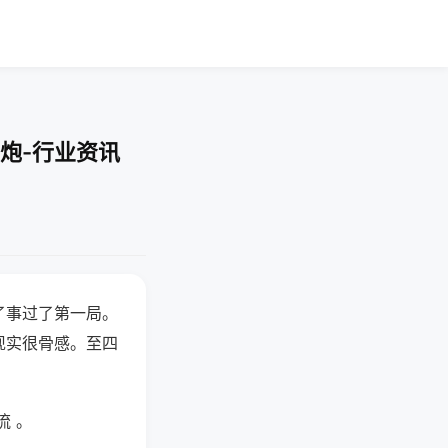
炮-行业资讯
了事过了第一局。
现实很骨感。至四
流 。