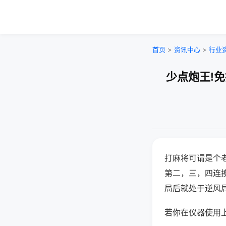
首页
>
资讯中心
>
行业
少点炮王!
打麻将可谓是个
第二，三，四连
局后就处于逆风
若你在仪器使用上