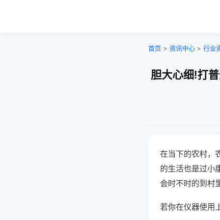
首页
>
资讯中心
>
行业
胆大心细!打
在当下的农村，
的生活也是过小
会时不时的到村
若你在仪器使用上